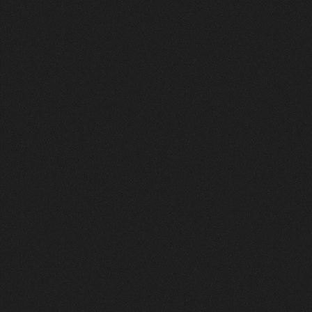
FEATURES
4
つ
の
特
徴